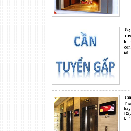
Tuy
Tuy
bị 
côn
tải
Tha
Tha
hay
Đây
khá