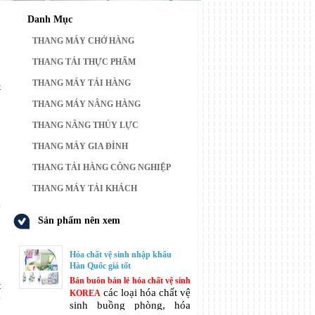
Danh Mục
THANG MÁY CHỞ HÀNG
THANG TẢI THỰC PHẨM
,
THANG MÁY TẢI HÀNG
t
THANG MÁY NÂNG HÀNG
THANG NÂNG THỦY LỰC
THANG MÁY GIA ĐÌNH
THANG TẢI HÀNG CÔNG NGHIỆP
THANG MÁY TẢI KHÁCH
Sản phẩm nên xem
Hóa chất vệ sinh nhập khẩu
.
Hàn Quốc giá tốt
o
Bán buôn bán lẻ hóa chất vệ sinh
t
các loại hóa chất vệ
KOREA
ẽ
sinh buồng phòng, hóa