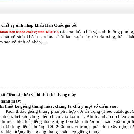
 chất vệ sinh nhập khẩu Hàn Quốc giá tốt
các loại hóa chất vệ sinh buồng phòng
buôn bán lẻ hóa chất vệ sinh KOREA
 chất vệ sinh khách sạn hóa chất làm sạch tẩy rửa đa năng, hóa chấ
m sóc vệ sinh cá nhân, ...
 số điểm cần lưu ý khi thiết kế thang máy
Thang máy:
hi thiết kế giếng thang máy, chúng ta chú ý một số điểm sau:
ích thước giếng thang phải phù hợp với tải trọng (Theo catalogue)
 nhiên, hết sức chú ý đến chiều cao tòa nhà. Khi tòa nhà có chiều ca
 thì nên thiết kế giếng thang rộng hơn kích thước nhà sản xuất một í
eo kinh nghiệm khoảng 100-200mm), vì trong quá trình xây dựng s
 ra hiện tượng lệch giếng thang hoặc hẹp giếng thang.