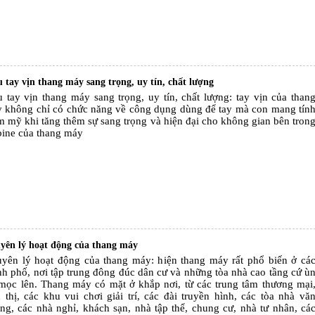
 tay vịn thang máy sang trọng, uy tín, chất lượng
 tay vịn thang máy sang trọng, uy tín, chất lượng: tay vịn của than
 không chỉ có chức năng về công dụng dùng để tay mà con mang tín
m mỹ khi tăng thêm sự sang trọng và hiện đại cho không gian bên tron
bine của thang máy
yên lý hoạt động của thang máy
yên lý hoạt động của thang máy: hiện thang máy rất phổ biến ở cá
nh phố, nơi tập trung đông đúc dân cư và những tòa nhà cao tầng cứ ù
mọc lên. Thang máy có mặt ở khắp nơi, từ các trung tâm thương mại
u thị, các khu vui chơi giải trí, các đài truyền hình, các tòa nhà vă
ng, các nhà nghỉ, khách sạn, nhà tập thể, chung cư, nhà tư nhân, cá