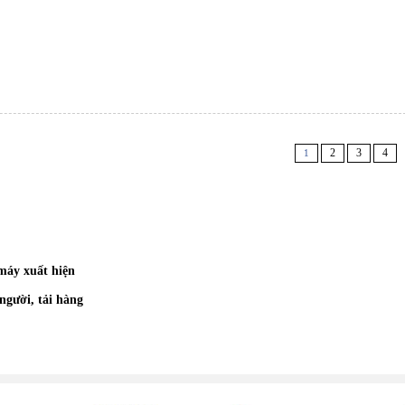
2
3
4
1
máy xuất hiện
người, tải hàng