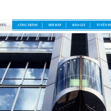
 TỨC
CÔNG TRÌNH
HỎI ĐÁP
BÁO GIÁ
TUYỂN 