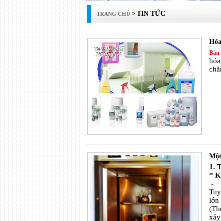
>
TIN TỨC
TRANG CHỦ
Hóa
Bán 
hóa
chă
Một
1. 
* K
- K
Tuy
lớn
(Th
xảy