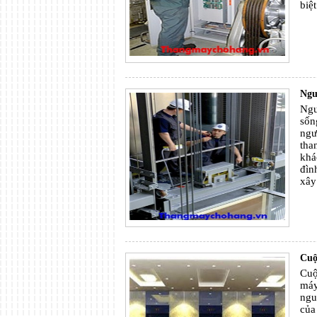
biệ
Ngu
Ngu
sốn
ngư
tha
khá
đìn
xây
Cuộ
Cuộ
máy
ngu
của