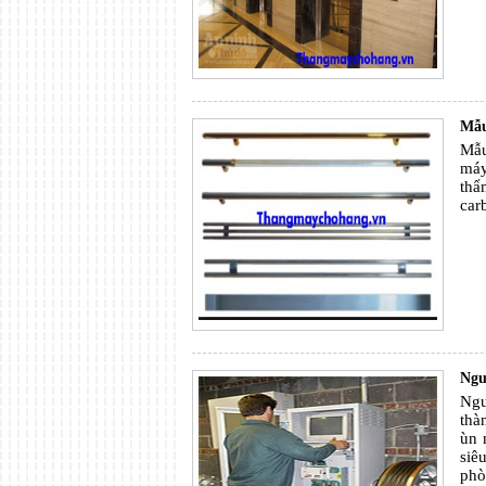
Mẫu
Mẫu
máy
thẩ
car
Ngu
Ngu
thà
ùn 
siê
phò