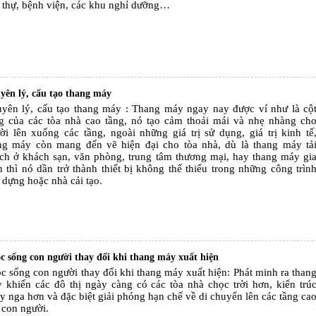
t thự, bệnh viện, các khu nghỉ dưỡng…
yên lý, cấu tạo thang máy
yên lý, cấu tạo thang máy : Thang máy ngay nay được ví như là cộ
g của các tòa nhà cao tầng, nó tạo cảm thoải mái và nhẹ nhàng ch
ời lên xuống các tầng, ngoài những giá trị sử dụng, giá trị kinh tế
ng máy còn mang đến vẽ hiện đại cho tòa nhà, dù là thang máy tả
ch ở khách sạn, văn phòng, trung tâm thương mại, hay thang máy gi
h thì nó dần trở thành thiết bị không thế thiếu trong những công trìn
 dựng hoặc nhà cải tạo.
c sống con người thay đổi khi thang máy xuất hiện
c sống con người thay đổi khi thang máy xuất hiện: Phát minh ra than
 khiến các đô thị ngày càng có các tòa nhà chọc trời hơn, kiến trú
y nga hơn và đặc biệt giải phóng hạn chế về di chuyển lên các tầng ca
 con người.