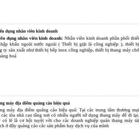
ển dụng nhân viên kinh doanh
ển dụng nhân viên kinh doanh:
Nhân viên kinh doanh phân phối thiế
nhập khẩu ngoài nước ngoài
( Thiết bị giặt là công nghiệp ), thiết b
g ty sản xuất như thiết bị bếp inox công nghiệp, thiết bị thang máy ch
 hàng hoá
ng máy địa điểm quảng cáo hiệu quả
ng máy địa điểm quảng cáo hiệu quả: Tại các trung tâm thương mạ
 các tòa nhà cao tầng nơi có nhiều người sử dụng thang máy để đi lại
 có lẽ là cơ hội tuyệt vời cho các doanh nghiệp quản thang máy tả
ch ở đây quảng cáo các sản phẩm hay dịch vụ của mình