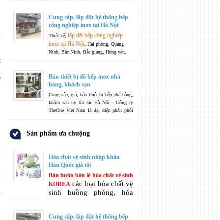
chất vệ sinh khách sạn hóa
chất làm sạch tẩy rửa đa
Cung cấp, lắp đặt hệ thống bếp
năng, hóa chất chăm sóc
công nghiệp inox tại Hà Nội
vệ sinh cá nhân, ...
lắp đặt bếp công nghiệp
Thiết kế,
inox tại Hà Nội
, Hải phòng, Quảng
Ninh, Bắc Ninh, Bắc giang, Hưng yên,
t
Nam Định, thái Bình, Thanh Hoá, Nghệ
An, Hà Tĩnh.....
Không ngừng phát triển
ị
là phương châm của chúng tôi -
Bán thiết bị đồ bếp inox nhà
ở
TheOneJsc không chỉ dừng lại ở việc sản
hàng, khách sạn
xuất và phân phối, TheOneJsc còn nhận
Cung cấp, giá, bán thiết bị bếp nhà hàng,
bếp công
thiết kế hệ thống các thiết bị
khách sạn uy tín tại Hà Nội - Công ty
nghiệp
theo nguyện vọng và yêu cầu của
TheOne Viet Nam là đại diện phân phối
quý khách hàng.
chính hãng nhiều mặt hàng thiết bị nhập
khẩu cao cấp dành cho khu bếp nhà hàng,
Sản phẩm ưa chuộng
khách sạn từ nhiều nhà sản xuất uy tín
hàng đầu thế giới.
Hóa chất vệ sinh nhập khẩu
Hàn Quốc giá tốt
i
Bán buôn bán lẻ hóa chất vệ sinh
.
các loại hóa chất vệ
KOREA
i
sinh buồng phòng, hóa
chất vệ sinh khách sạn hóa
chất làm sạch tẩy rửa đa
Cung cấp, lắp đặt hệ thống bếp
năng, hóa chất chăm sóc