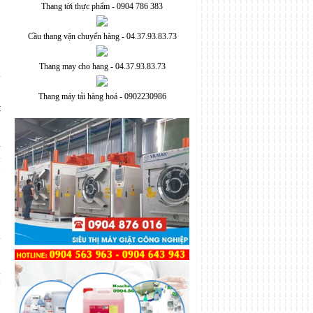
Thang tời thực phẩm - 0904 786 383
Cầu thang vận chuyển hàng - 04.37.93.83.73
Thang may cho hang - 04.37.93.83.73
Thang máy tải hàng hoá - 0902230986
t
o
,
i
a
h
g
c
o