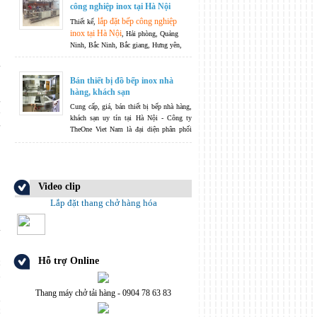
công nghiệp inox tại Hà Nội
vệ sinh cá nhân, ...
lắp đặt bếp công nghiệp
Thiết kế,
inox tại Hà Nội
, Hải phòng, Quảng
Ninh, Bắc Ninh, Bắc giang, Hưng yên,
Nam Định, thái Bình, Thanh Hoá, Nghệ
An, Hà Tĩnh.....
Không ngừng phát triển
là phương châm của chúng tôi -
Bán thiết bị đồ bếp inox nhà
TheOneJsc không chỉ dừng lại ở việc sản
hàng, khách sạn
g
xuất và phân phối, TheOneJsc còn nhận
Cung cấp, giá, bán thiết bị bếp nhà hàng,
h
bếp công
thiết kế hệ thống các thiết bị
khách sạn uy tín tại Hà Nội - Công ty
g
nghiệp
theo nguyện vọng và yêu cầu của
TheOne Viet Nam là đại diện phân phối
quý khách hàng.
chính hãng nhiều mặt hàng thiết bị nhập
khẩu cao cấp dành cho khu bếp nhà hàng,
khách sạn từ nhiều nhà sản xuất uy tín
hàng đầu thế giới.
Video clip
Lắp đặt thang chở hàng hóa
Hỗ trợ Online
c
n
,
Thang máy chở tải hàng - 0904 78 63 83
n
c