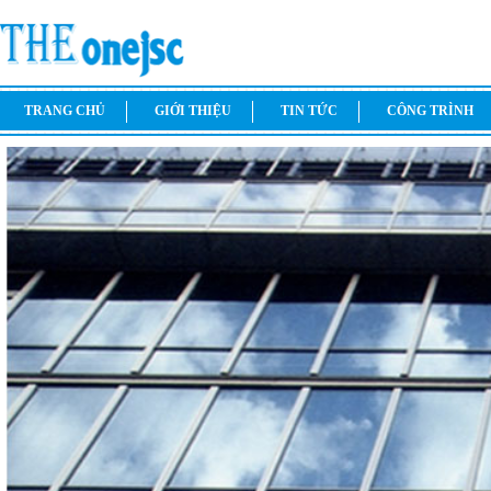
TRANG CHỦ
GIỚI THIỆU
TIN TỨC
CÔNG TRÌNH