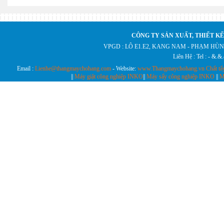
CÔNG TY SẢN XUẤT, THIẾT KẾ
VPGD : LÔ E1.E2, KANG NAM - PHẠM HÙN
Liên Hệ : Tel : - &.
Email :
Lienhe@thangmaychohang.com
- Website:
www.Thangmaychohang.vn
Chất tẩ
||
Máy giặt công nghiệp INKO
||
Máy sấy công nghiệp INKO
||
M