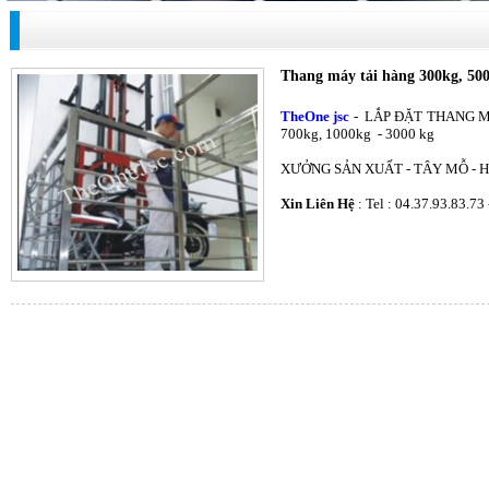
Thang máy tải hàng 300kg, 500
TheOne jsc
- LẮP ĐẶT THANG MÁ
700kg, 1000kg - 3000 kg
XƯỞNG SẢN XUẤT - TÂY MỖ - H
Xin Liên Hệ
: Tel : 04.37.93.83.73