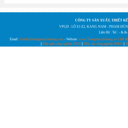
CÔNG TY SẢN XUẤT, THIẾT KẾ
VPGD : LÔ E1.E2, KANG NAM - PHẠM HÙN
Liên Hệ : Tel : - &.
Email :
Lienhe@thangmaychohang.com
- Website:
www.Thangmaychohang.vn
Chất tẩ
||
Máy giặt công nghiệp INKO
||
Máy sấy công nghiệp INKO
||
M