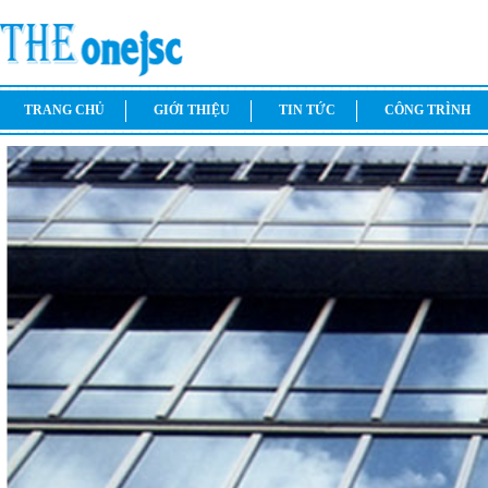
TRANG CHỦ
GIỚI THIỆU
TIN TỨC
CÔNG TRÌNH