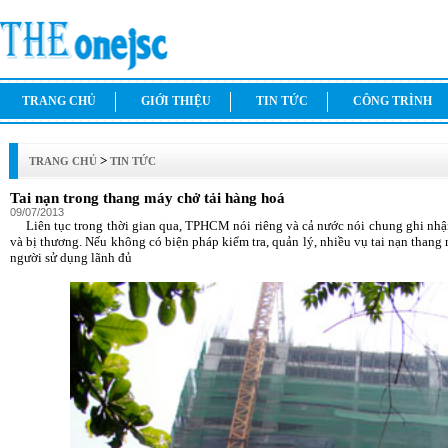
TRANG CHỦ
GIỚI THIỆU
TIN TỨC
CÔNG TRÌNH
>
TRANG CHỦ
TIN TỨC
Tai nạn trong thang máy chở tải hàng hoá
09/07/2013
Liên tục trong thời gian qua, TPHCM nói riêng và cả nước nói chung ghi nhậ
và bị thương. Nếu không có biện pháp kiểm tra, quản lý, nhiều vụ tai nạn thang 
người sử dụng lãnh đủ