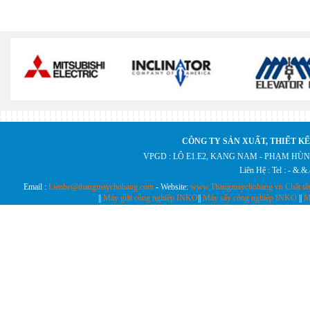
CÔNG TY SẢN XUẤT, THIẾT KẾ
VPGD : LÔ E1.E2, KANG NAM - PHẠM HÙN
Liên Hệ : Tel : - &.
Email :
Lienhe@thangmaychohang.com
- Website:
www.Thangmaychohang.vn
Chất tẩ
||
Máy giặt công nghiệp INKO
||
Máy sấy công nghiệp INKO
||
M