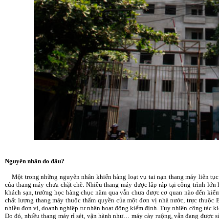
Nguyên nhân do đâu?
Một trong những nguyên nhân khiến hàng loạt vụ tai nạn thang máy liên tục x
của thang máy chưa chặt chẽ. Nhiều thang máy được lắp ráp tại công trình lớn
khách sạn, trường học hàng chục năm qua vẫn chưa được cơ quan nào đến kiểm
chất lượng thang máy thuộc thẩm quyền của một đơn vị nhà nước, trực thuộ
nhiều đơn vị, doanh nghiệp tư nhân hoạt động kiểm định. Tuy nhiên công tác ki
Do đó, nhiều thang máy rỉ sét, vận hành như… máy cày ruộng, vẫn đang được 