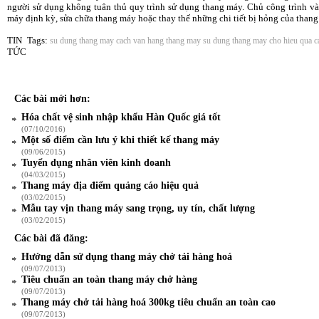
người sử dụng không tuân thủ quy trình sử dụng thang máy. Chủ công trình và 
máy định kỳ, sửa chữa thang máy hoặc thay thế những chi tiết bị hỏng của thang
TIN
Tags:
su dung thang may
cach van hang thang may
su dung thang may cho hieu qua
c
TỨC
Các bài mới hơn:
Hóa chất vệ sinh nhập khẩu Hàn Quốc giá tốt
(07/10/2016)
Một số điểm cần lưu ý khi thiết kế thang máy
(09/06/2015)
Tuyển dụng nhân viên kinh doanh
(04/03/2015)
Thang máy địa điểm quảng cáo hiệu quả
(03/02/2015)
Mẫu tay vịn thang máy sang trọng, uy tín, chất lượng
(03/02/2015)
Các bài đã đăng:
Hướng dẫn sử dụng thang máy chở tải hàng hoá
(09/07/2013)
Tiêu chuẩn an toàn thang máy chở hàng
(09/07/2013)
Thang máy chở tải hàng hoá 300kg tiêu chuẩn an toàn cao
(09/07/2013)