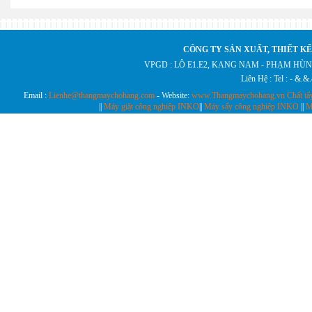
CÔNG TY SẢN XUẤT, THIẾT KẾ
VPGD : LÔ E1.E2, KANG NAM - PHẠM HÙN
Liên Hệ : Tel : - &.
Email :
Lienhe@thangmaychohang.com
- Website:
www.Thangmaychohang.vn
Chất tẩ
||
Máy giặt công nghiệp INKO
||
Máy sấy công nghiệp INKO
||
M