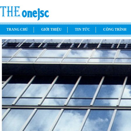
TRANG CHỦ
GIỚI THIỆU
TIN TỨC
CÔNG TRÌNH