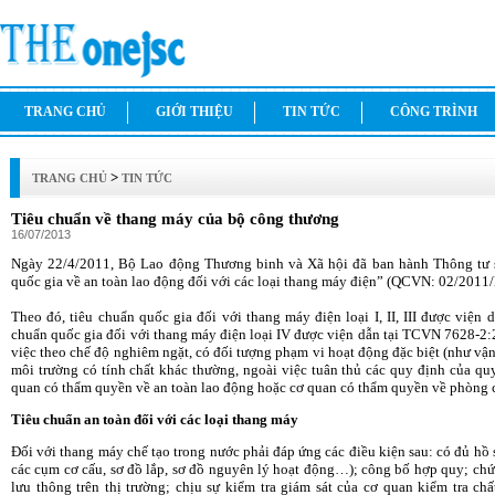
TRANG CHỦ
GIỚI THIỆU
TIN TỨC
CÔNG TRÌNH
>
TRANG CHỦ
TIN TỨC
Tiêu chuẩn về thang máy của bộ công thương
16/07/2013
Ngày 22/4/2011, Bộ Lao động Thương binh và Xã hội đã ban hành Thông t
quốc gia về an toàn lao động đối với các loại thang máy điện” (QCVN: 02/20
Theo đó, tiêu chuẩn quốc gia đối với thang máy điện loại I, II, III được việ
chuẩn quốc gia đối với thang máy điện loại IV được viện dẫn tại TCVN 7628-2:
việc theo chế độ nghiêm ngặt, có đối tượng phạm vi hoạt động đặc biệt (như vậ
môi trường có tính chất khác thường, ngoài việc tuân thủ các quy định của qu
quan có thẩm quyền về an toàn lao động hoặc cơ quan có thẩm quyền về phòng c
Tiêu chuẩn an toàn đối với các loại thang máy
Đối với thang máy chế tạo trong nước phải đáp ứng các điều kiện sau: có đủ hồ
các cụm cơ cấu, sơ đồ lắp, sơ đồ nguyên lý hoạt động…); công bố hợp quy; chứ
lưu thông trên thị trường; chịu sự kiểm tra giám sát của cơ quan kiểm tra 