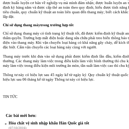
được huấn luyện cơ bản về nghiệp vụ mà mình đảm nhận; được huấn luyện an toà
định kỳ hàng năm và được cấp thẻ an toàn theo quy định; hiểu được tính năng 
tiêu chuẩn, quy chuẩn kỹ thuật an toàn liên quan đến thang máy; biết cách khắ
lắp đặt.
Chỉ sử dụng thang máy
trong trường hợp tốt
Chỉ sử dụng thang máy có tình trạng kỹ thuật tốt, đã được kiểm định kỹ thuật a
thẩm quyền. Trường hợp mất điện hoặc đang sửa chữa phải treo biển thông báo 
điện vào thang máy. Khi vận chuyển loại hàng có khả năng gây cháy, dễ kích t
đặc biệt. Cấm vận chuyển các loại hàng này cùng với người.
Thang máy trước khi đưa vào sử dụng phải được kiểm định lần đầu, kiểm định
thường. Các thang máy làm việc trong điều kiện làm việc bình thường thì chu 
máy làm việc trong điều kiện môi trường ăn mòn, tần suất làm việc cao thì chu 
Thông tư này có hiệu lực sau 45 ngày kể từ ngày ký. Quy chuẩn kỹ thuật quốc 
hiệu lực sau 06 tháng kể từ ngày Thông tư này có hiệu lực.
TIN TỨC
Các bài mới hơn:
Hóa chất vệ sinh nhập khẩu Hàn Quốc giá tốt
(07/10/2016)