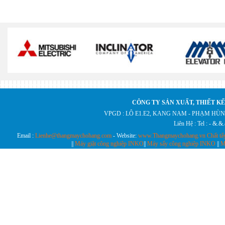
CÔNG TY SẢN XUẤT, THIẾT KẾ
VPGD : LÔ E1.E2, KANG NAM - PHẠM HÙN
Liên Hệ : Tel : - &.
Email :
Lienhe@thangmaychohang.com
- Website:
www.Thangmaychohang.vn
Chất tẩ
||
Máy giặt công nghiệp INKO
||
Máy sấy công nghiệp INKO
||
M