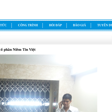
 TỨC
CÔNG TRÌNH
HỎI ĐÁP
BÁO GIÁ
TUYỂN 
cổ phần Niềm Tin Việt