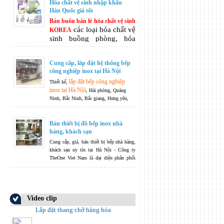
Hóa chất vệ sinh nhập khẩu
Hàn Quốc giá tốt
Bán buôn bán lẻ hóa chất vệ sinh
các loại hóa chất vệ
KOREA
sinh buồng phòng, hóa
chất vệ sinh khách sạn hóa
chất làm sạch tẩy rửa đa
Cung cấp, lắp đặt hệ thống bếp
năng, hóa chất chăm sóc
công nghiệp inox tại Hà Nội
vệ sinh cá nhân, ...
lắp đặt bếp công nghiệp
Thiết kế,
inox tại Hà Nội
, Hải phòng, Quảng
Ninh, Bắc Ninh, Bắc giang, Hưng yên,
Nam Định, thái Bình, Thanh Hoá, Nghệ
An, Hà Tĩnh.....
Không ngừng phát triển
là phương châm của chúng tôi -
Bán thiết bị đồ bếp inox nhà
TheOneJsc không chỉ dừng lại ở việc sản
hàng, khách sạn
xuất và phân phối, TheOneJsc còn nhận
Cung cấp, giá, bán thiết bị bếp nhà hàng,
bếp công
thiết kế hệ thống các thiết bị
khách sạn uy tín tại Hà Nội - Công ty
nghiệp
theo nguyện vọng và yêu cầu của
TheOne Viet Nam là đại diện phân phối
quý khách hàng.
chính hãng nhiều mặt hàng thiết bị nhập
khẩu cao cấp dành cho khu bếp nhà hàng,
khách sạn từ nhiều nhà sản xuất uy tín
hàng đầu thế giới.
Video clip
Lắp đặt thang chở hàng hóa