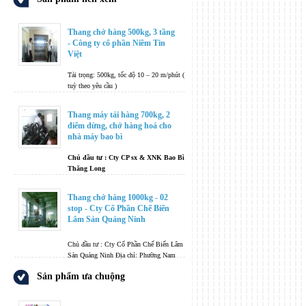
Thang chở hàng 500kg, 3 tầng
- Công ty cổ phần Niềm Tin
Việt
Tải trọng: 500kg, tốc độ 10 – 20 m/phút (
tuỳ theo yêu cầu )
Số điểm dừng: 3
Thang máy tải hàng 700kg, 2
Kích thước cabin : 1500x1500x1800 (mm)
điểm dừng, chở hàng hoá cho
nhà máy bao bì
Cửa tầng : 05 bộ, Cửa trượt lên xuống
Vật liệu thi công : 100% inox
Chủ đầu tư : Cty CP sx & XNK Bao Bì
Thăng Long
Thang máy chở tải hàng hoá không kèm
người.
Địa chỉ thi công : Cụm CN Đình Bảng -
Thang chở hàng 1000kg - 02
Từ Sơn, Bắc Ninh
stop - Cty Cổ Phần Chế Biến
Chủng loại: thang máy chở tải hàng hoá –
Lâm Sản Quảng Ninh
Thang thực phẩm – Thang nâng hàng
Tải trọng: 500kg, tốc độ 10 – 20 m/phút (
Chủ đầu tư : Cty Cổ Phần Chế Biến Lâm
tuỳ theo yêu cầu )
Sản Quảng Ninh Địa chỉ: Phường Nam
Khê, Uông Bí, Quảng Ninh Địa chỉ thi
Số điểm dừng: 2
Sản phẩm ưa chuộng
công : Doanh