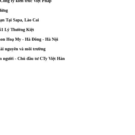
Công ty kiến trúc Việt Pháp
 dừng
ạn Tại Sapa, Lào Cai
51 Lý Thường Kiệt
on Hoạ My - Hà Đông - Hà Nội
tài nguyên và môi trường
m người - Chủ đầu tư CTy Việt Hàn