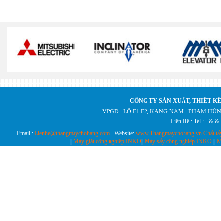
CÔNG TY SẢN XUẤT, THIẾT KẾ
VPGD : LÔ E1.E2, KANG NAM - PHẠM HÙN
Liên Hệ : Tel : - &.
Email :
Lienhe@thangmaychohang.com
- Website:
www.Thangmaychohang.vn
Chất tẩ
||
Máy giặt công nghiệp INKO
||
Máy sấy công nghiệp INKO
||
M