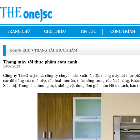
TRANG CHỦ
GIỚI THIỆU
TIN TỨC
CÔNG TRÌNH
>
TRANG CHỦ
THANG TẢI THỰC PHẨM
Thang máy tời thực phẩm cơm canh
14/07/2013
Công ty TheOne jsc
Là công ty chuyên sản xuất lắp đặt thang máy tải thực ph
các đồ dùng của nhà bếp, các loại thức ăn, thức uống trong các Nhà hàng, Khá
Siêu thị, Trung tâm thương mại, những vật dụng đơn giản như Hồ sơ, sách, báo t