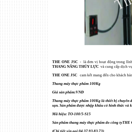
THE ONE JSC
- là đơn vị hoạt động trong lĩn
THANG NÂNG
THỦY LỰC
và cung cấp dịch v
THE ONE JSC
cam kết mang đến cho khách h
Thang máy thực phẩm 100Kg
Giá sản phẩm:VNĐ
Thang máy thực phẩm 100Kg là thiết bị chuyên d
sạn. Sản phẩm được nhập khẩu có hình thức và k
Mã hiệu: TO-100/5-S15
Sản phẩm thang máy thực phẩm do công ty
THE 
(Chi tiết xin gọi 04.37.93.83.73)