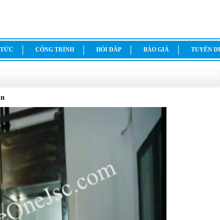
 TỨC
CÔNG TRÌNH
HỎI ĐÁP
BÁO GIÁ
TUYỂN 
ạn