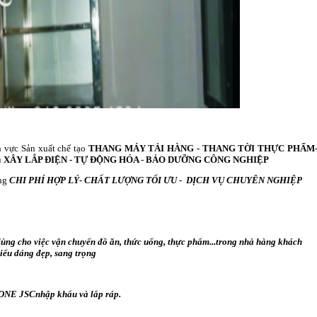
h vực Sản xuất chế tạo
THANG MÁY TẢI HÀNG - THANG TỜI THỰC PHẨM
ụ
XÂY LẮP ĐIỆN - TỰ ĐỘNG HÓA - BẢO DƯỠNG CÔNG NGHIỆP
àng
CHI PHÍ HỢP LÝ- CHẤT LƯỢNG TỐI ƯU - DỊCH VỤ CHUYÊN NGHIỆP
ùng cho việc vận chuyển đồ ăn, thức uống, thực phẩm...trong nhà hàng khách
iểu dáng đẹp, sang trọng
ONE JSC
nhập khẩu và lắp ráp.