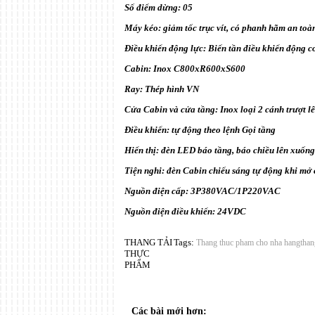
Số điểm dừng: 05
Máy kéo: giảm tốc trục vít, có phanh hãm an toà
Điều khiển động lực: Biến tần điều khiển động cơ
Cabin: Inox C800xR600xS600
Ray: Thép hình VN
Cửa Cabin và cửa tầng: Inox loại 2 cánh trượt l
Điều khiển: tự động theo lệnh Gọi tầng
Hiển thị: đèn LED báo tầng, báo chiều lên xuống
Tiện nghi: đèn Cabin chiếu sáng tự động khi mở
Nguồn điện cấp: 3P380VAC/1P220VAC
Nguồn điện điều khiển: 24VDC
THANG TẢI
Tags:
Thang thuc pham cho nha hang
tha
THỰC
PHẨM
Các bài mới hơn: