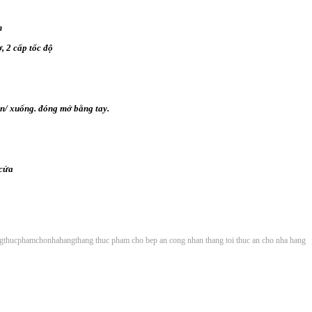
n
, 2 cấp tốc độ
ên/ xuống. đóng mở bằng tay.
 cửa
ngthucphamchonhahang
thang thuc pham cho bep an cong nhan
thang toi thuc an cho nha hang