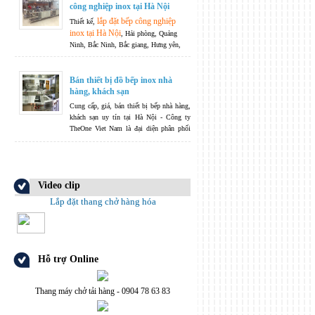
công nghiệp inox tại Hà Nội
vệ sinh cá nhân, ...
lắp đặt bếp công nghiệp
Thiết kế,
inox tại Hà Nội
, Hải phòng, Quảng
Ninh, Bắc Ninh, Bắc giang, Hưng yên,
Nam Định, thái Bình, Thanh Hoá, Nghệ
An, Hà Tĩnh.....
Không ngừng phát triển
là phương châm của chúng tôi -
Bán thiết bị đồ bếp inox nhà
TheOneJsc không chỉ dừng lại ở việc sản
hàng, khách sạn
xuất và phân phối, TheOneJsc còn nhận
Cung cấp, giá, bán thiết bị bếp nhà hàng,
bếp công
thiết kế hệ thống các thiết bị
khách sạn uy tín tại Hà Nội - Công ty
nghiệp
theo nguyện vọng và yêu cầu của
TheOne Viet Nam là đại diện phân phối
quý khách hàng.
chính hãng nhiều mặt hàng thiết bị nhập
khẩu cao cấp dành cho khu bếp nhà hàng,
khách sạn từ nhiều nhà sản xuất uy tín
hàng đầu thế giới.
Video clip
Lắp đặt thang chở hàng hóa
Hỗ trợ Online
Thang máy chở tải hàng - 0904 78 63 83