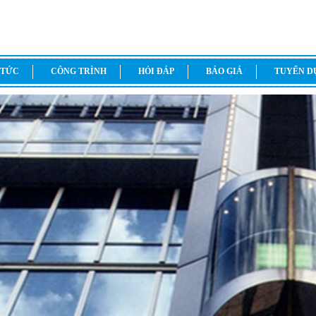
 TỨC
CÔNG TRÌNH
HỎI ĐÁP
BÁO GIÁ
TUYỂN 