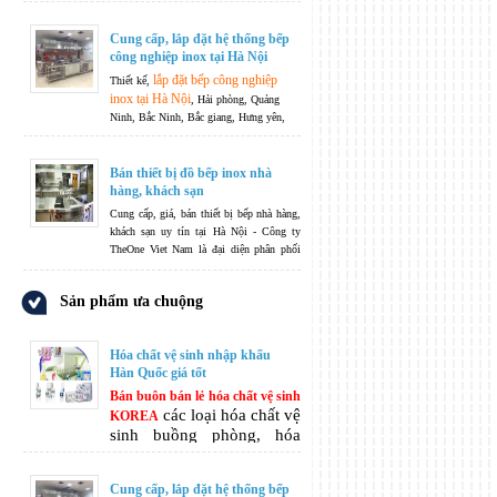
chất vệ sinh khách sạn hóa
chất làm sạch tẩy rửa đa
Cung cấp, lắp đặt hệ thống bếp
năng, hóa chất chăm sóc
công nghiệp inox tại Hà Nội
vệ sinh cá nhân, ...
lắp đặt bếp công nghiệp
Thiết kế,
inox tại Hà Nội
, Hải phòng, Quảng
Ninh, Bắc Ninh, Bắc giang, Hưng yên,
Nam Định, thái Bình, Thanh Hoá, Nghệ
An, Hà Tĩnh.....
Không ngừng phát triển
là phương châm của chúng tôi -
Bán thiết bị đồ bếp inox nhà
TheOneJsc không chỉ dừng lại ở việc sản
hàng, khách sạn
xuất và phân phối, TheOneJsc còn nhận
Cung cấp, giá, bán thiết bị bếp nhà hàng,
bếp công
thiết kế hệ thống các thiết bị
khách sạn uy tín tại Hà Nội - Công ty
nghiệp
theo nguyện vọng và yêu cầu của
TheOne Viet Nam là đại diện phân phối
quý khách hàng.
chính hãng nhiều mặt hàng thiết bị nhập
khẩu cao cấp dành cho khu bếp nhà hàng,
Sản phẩm ưa chuộng
khách sạn từ nhiều nhà sản xuất uy tín
hàng đầu thế giới.
Hóa chất vệ sinh nhập khẩu
Hàn Quốc giá tốt
Bán buôn bán lẻ hóa chất vệ sinh
các loại hóa chất vệ
KOREA
sinh buồng phòng, hóa
chất vệ sinh khách sạn hóa
chất làm sạch tẩy rửa đa
Cung cấp, lắp đặt hệ thống bếp
năng, hóa chất chăm sóc