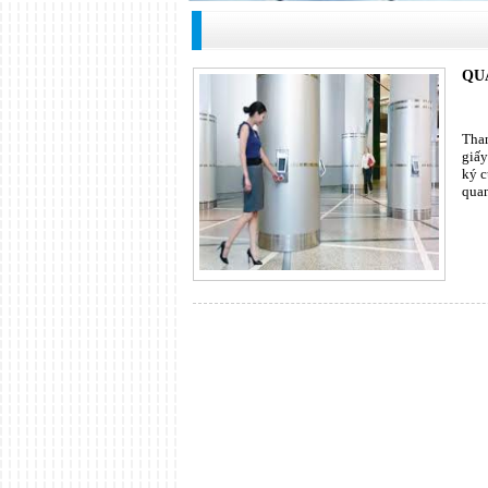
QU
Than
giấy
ký c
quan