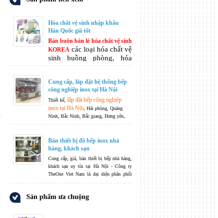
Hóa chất vệ sinh nhập khẩu
Hàn Quốc giá tốt
Bán buôn bán lẻ hóa chất vệ sinh
các loại hóa chất vệ
KOREA
sinh buồng phòng, hóa
chất vệ sinh khách sạn hóa
chất làm sạch tẩy rửa đa
Cung cấp, lắp đặt hệ thống bếp
năng, hóa chất chăm sóc
công nghiệp inox tại Hà Nội
vệ sinh cá nhân, ...
lắp đặt bếp công nghiệp
Thiết kế,
n
inox tại Hà Nội
, Hải phòng, Quảng
c
Ninh, Bắc Ninh, Bắc giang, Hưng yên,
Nam Định, thái Bình, Thanh Hoá, Nghệ
An, Hà Tĩnh.....
Không ngừng phát triển
là phương châm của chúng tôi -
Bán thiết bị đồ bếp inox nhà
TheOneJsc không chỉ dừng lại ở việc sản
hàng, khách sạn
h
xuất và phân phối, TheOneJsc còn nhận
Cung cấp, giá, bán thiết bị bếp nhà hàng,
bếp công
thiết kế hệ thống các thiết bị
khách sạn uy tín tại Hà Nội - Công ty
nghiệp
theo nguyện vọng và yêu cầu của
o
TheOne Viet Nam là đại diện phân phối
quý khách hàng.
chính hãng nhiều mặt hàng thiết bị nhập
khẩu cao cấp dành cho khu bếp nhà hàng,
ẽ
Sản phẩm ưa chuộng
khách sạn từ nhiều nhà sản xuất uy tín
i
hàng đầu thế giới.