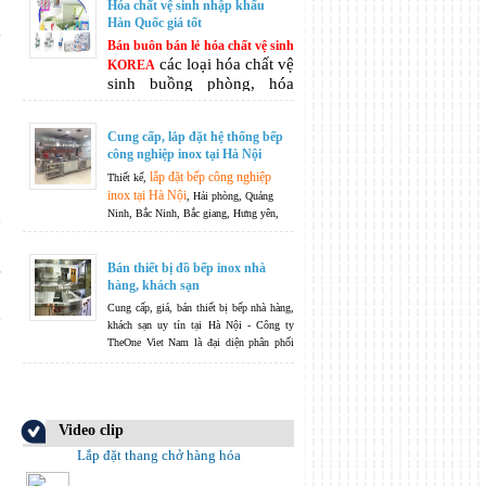
Hóa chất vệ sinh nhập khẩu
ổ
Hàn Quốc giá tốt
y
Bán buôn bán lẻ hóa chất vệ sinh
các loại hóa chất vệ
KOREA
sinh buồng phòng, hóa
chất vệ sinh khách sạn hóa
chất làm sạch tẩy rửa đa
Cung cấp, lắp đặt hệ thống bếp
năng, hóa chất chăm sóc
công nghiệp inox tại Hà Nội
vệ sinh cá nhân, ...
lắp đặt bếp công nghiệp
Thiết kế,
inox tại Hà Nội
, Hải phòng, Quảng
Ninh, Bắc Ninh, Bắc giang, Hưng yên,
n
Nam Định, thái Bình, Thanh Hoá, Nghệ
An, Hà Tĩnh.....
Không ngừng phát triển
g
là phương châm của chúng tôi -
Bán thiết bị đồ bếp inox nhà
TheOneJsc không chỉ dừng lại ở việc sản
hàng, khách sạn
xuất và phân phối, TheOneJsc còn nhận
Cung cấp, giá, bán thiết bị bếp nhà hàng,
n
bếp công
thiết kế hệ thống các thiết bị
khách sạn uy tín tại Hà Nội - Công ty
nghiệp
theo nguyện vọng và yêu cầu của
TheOne Viet Nam là đại diện phân phối
quý khách hàng.
chính hãng nhiều mặt hàng thiết bị nhập
khẩu cao cấp dành cho khu bếp nhà hàng,
khách sạn từ nhiều nhà sản xuất uy tín
hàng đầu thế giới.
Video clip
Lắp đặt thang chở hàng hóa