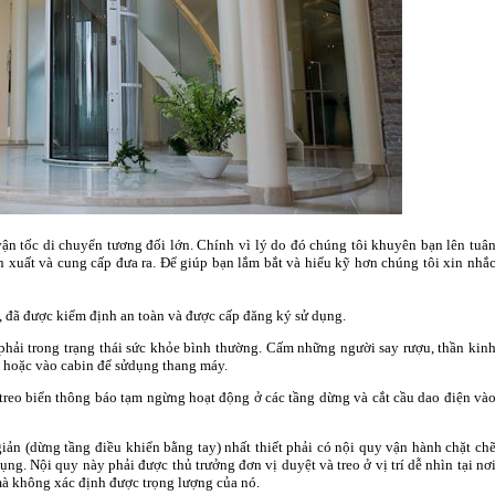
ận tốc di chuyển tương đối lớn. Chính vì lý do đó chúng tôi khuyên bạn lên tuâ
xuất và cung cấp đưa ra. Để giúp bạn lắm bắt và hiểu kỹ hơn chúng tôi xin nhắ
t, đã được kiểm định an toàn và được cấp đăng ký sử dụng.
hải trong trạng thái sức khỏe bình thường. Cấm những người say rượu, thần kin
n hoặc vào cabin để sửdụng thang máy.
treo biển thông báo tạm ngừng hoạt động ở các tầng dừng và cắt cầu dao điện và
ản (dừng tầng điều khiển bằng tay) nhất thiết phải có nội quy vận hành chặt ch
ng. Nội quy này phải được thủ trưởng đơn vị duyệt và treo ở vị trí dễ nhìn tại nơ
à không xác định được trọng lượng của nó.