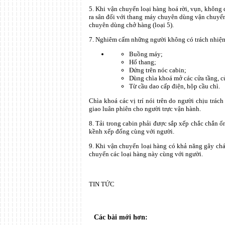
5. Khi vận chuyển loại hàng hoá rời, vụn, không
ra sân đối với thang máy chuyên dùng vận chuyển
chuyên dùng chở hàng (loại 5).
7. Nghiêm cấm những người không có trách nhiệm t
Buồng máy;
Hố thang;
Đứng trên nóc cabin;
Dùng chìa khoá mở các cửa tầng, c
Từ cầu dao cấp điện, hộp cầu chì.
Chìa khoá các vị trí nói trên do người chịu trác
giao luân phiên cho người trực vận hành.
8. Tải trong cabin phải được sắp xếp chắc chắn ổ
kềnh xếp đống cùng với người.
9. Khi vận chuyển loại hàng có khả năng gây chá
chuyển các loại hàng này cùng với người.
TIN TỨC
Các bài mới hơn: