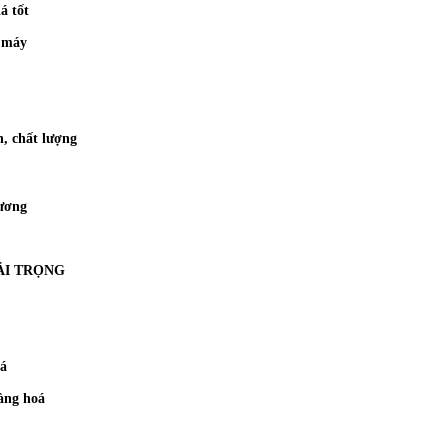
á tốt
g máy
n, chất lượng
hương
ẢI TRỌNG
oá
àng hoá