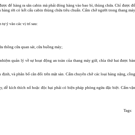
 được để hàng ra sân cabin mà phải đóng hàng vào bao bì, thùng chứa. Chỉ được đ
 hàng rời có kết cấu cabin thùng chứa tiêu chuẩn. Cấm chở người trong thang má
ự ý vào các vị trí sau:
ửa thông cửa quan sát, cửa buồng máy;
h nhiệm quản lý về sự hoạt động an toàn của thang máy giữ, chìa thứ hai được bà
n định, và phân bố cân đối trên mặt sàn. Cấm chuyên chở các loại hàng nặng, cồn
y, dễ kích thích nổ hoặc độc hại phải có biện pháp phòng ngừa đặc biệt. Cấm vậ
Tags: