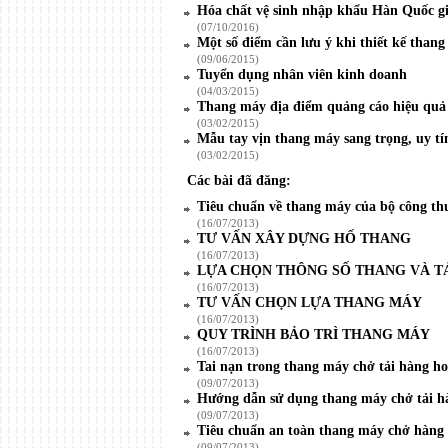
Hóa chất vệ sinh nhập khẩu Hàn Quốc gi
(07/10/2016)
Một số điểm cần lưu ý khi thiết kế than
(09/06/2015)
Tuyển dụng nhân viên kinh doanh
(04/03/2015)
Thang máy địa điểm quảng cáo hiệu quả
(03/02/2015)
Mẫu tay vịn thang máy sang trọng, uy tí
(03/02/2015)
Các bài đã đăng:
Tiêu chuẩn về thang máy của bộ công t
(16/07/2013)
TƯ VẤN XÂY DỰNG HỐ THANG
(16/07/2013)
LỰA CHỌN THÔNG SỐ THANG VÀ T
(16/07/2013)
TƯ VẤN CHỌN LỰA THANG MÁY
(16/07/2013)
QUY TRÌNH BẢO TRÌ THANG MÁY
(16/07/2013)
Tai nạn trong thang máy chở tải hàng h
(09/07/2013)
Hướng dẫn sử dụng thang máy chở tải h
(09/07/2013)
Tiêu chuẩn an toàn thang máy chở hàng
(09/07/2013)