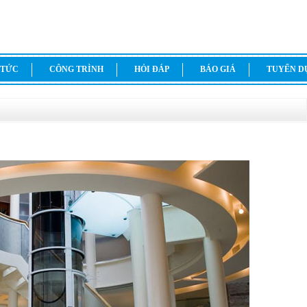
 TỨC
CÔNG TRÌNH
HỎI ĐÁP
BÁO GIÁ
TUYỂN 