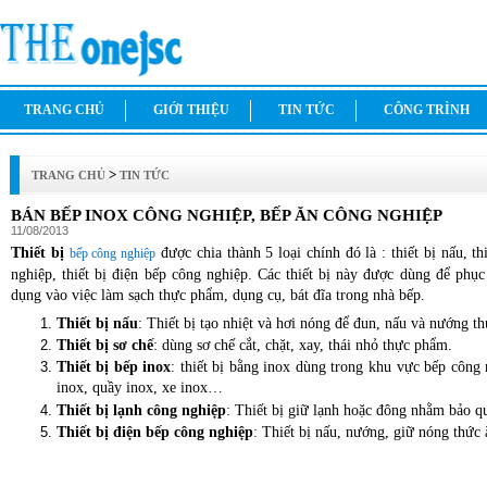
TRANG CHỦ
GIỚI THIỆU
TIN TỨC
CÔNG TRÌNH
>
TRANG CHỦ
TIN TỨC
BÁN BẾP INOX CÔNG NGHIỆP, BẾP ĂN CÔNG NGHIỆP
11/08/2013
Thiết bị
được chia thành 5 loại chính đó là : thiết bị nấu, thi
bếp công nghiệp
nghiệp, thiết bị điện bếp công nghiệp. Các thiết bị này được dùng để phụ
dụng vào việc làm sạch thực phẩm, dụng cụ, bát đĩa trong nhà bếp.
Thiết bị nấu
: Thiết bị tạo nhiệt và hơi nóng để đun, nấu và nướng t
Thiết bị sơ chế
: dùng sơ chế cắt, chặt, xay, thái nhỏ thực phẩm.
Thiết bị bếp inox
: thiết bị bằng inox dùng trong khu vực bếp công
inox, quầy inox, xe inox…
Thiết bị lạnh công nghiệp
: Thiết bị giữ lạnh hoặc đông nhằm bảo 
Thiết bị điện bếp công nghiệp
: Thiết bị nấu, nướng, giữ nóng thức 