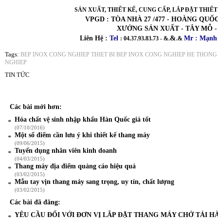
SẢN XUẤT, THIẾT KẾ, CUNG CẤP, LẮP ĐẶT THIẾ
VPGD : TÒA NHÀ 27 /477 - HOÀNG QUỐC
XƯỞNG SẢN XUẤT - TÂY MỖ -
&
Liên Hệ :
Tel
Mr : Mạnh 
: 04.37.93.83.73 - &.
.&
Tags:
BEP INOX CONG NGHIEP
THIET BI BEP INOX CONG NGHIEP
HE THONG 
NGHIEP
TIN TỨC
Các bài mới hơn:
Hóa chất vệ sinh nhập khẩu Hàn Quốc giá tốt
(07/10/2016)
Một số điểm cần lưu ý khi thiết kế thang máy
(09/06/2015)
Tuyển dụng nhân viên kinh doanh
(04/03/2015)
Thang máy địa điểm quảng cáo hiệu quả
(03/02/2015)
Mẫu tay vịn thang máy sang trọng, uy tín, chất lượng
(03/02/2015)
Các bài đã đăng:
YÊU CẦU ĐỐI VỚI ĐƠN VỊ LẮP ĐẶT THANG MÁY CHỞ TẢI H