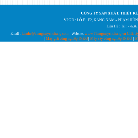
CÔNG TY SẢN XUẤT, THIẾT KẾ
VPGD : LÔ E1.E2, KANG NAM - PHẠM HÙN
Liên Hệ : Tel : - &.
Email :
Lienhe@thangmaychohang.com
- Website:
www.Thangmaychohang.vn
Chất tẩ
||
Máy giặt công nghiệp INKO
||
Máy sấy công nghiệp INKO
||
M