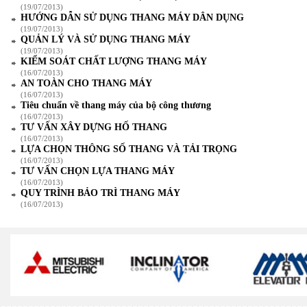
(19/07/2013)
HƯỚNG DẪN SỬ DỤNG THANG MÁY DÂN DỤNG
(19/07/2013)
QUẢN LÝ VÀ SỬ DỤNG THANG MÁY
(19/07/2013)
KIỂM SOÁT CHẤT LƯỢNG THANG MÁY
(16/07/2013)
AN TOÀN CHO THANG MÁY
(16/07/2013)
Tiêu chuẩn về thang máy của bộ công thương
(16/07/2013)
TƯ VẤN XÂY DỰNG HỐ THANG
(16/07/2013)
LỰA CHỌN THÔNG SỐ THANG VÀ TẢI TRỌNG
(16/07/2013)
TƯ VẤN CHỌN LỰA THANG MÁY
(16/07/2013)
QUY TRÌNH BẢO TRÌ THANG MÁY
(16/07/2013)