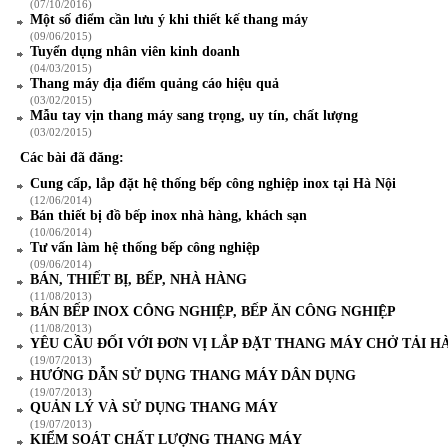
(07/10/2016)
Một số điểm cần lưu ý khi thiết kế thang máy
(09/06/2015)
Tuyển dụng nhân viên kinh doanh
(04/03/2015)
Thang máy địa điểm quảng cáo hiệu quả
(03/02/2015)
Mẫu tay vịn thang máy sang trọng, uy tín, chất lượng
(03/02/2015)
Các bài đã đăng:
Cung cấp, lắp đặt hệ thống bếp công nghiệp inox tại Hà Nội
(12/06/2014)
Bán thiết bị đồ bếp inox nhà hàng, khách sạn
(10/06/2014)
Tư vấn làm hệ thống bếp công nghiệp
(09/06/2014)
BÁN, THIẾT BỊ, BẾP, NHÀ HÀNG
(11/08/2013)
BÁN BẾP INOX CÔNG NGHIỆP, BẾP ĂN CÔNG NGHIỆP
(11/08/2013)
YÊU CẦU ĐỐI VỚI ĐƠN VỊ LẮP ĐẶT THANG MÁY CHỞ TẢI H
(19/07/2013)
HƯỚNG DẪN SỬ DỤNG THANG MÁY DÂN DỤNG
(19/07/2013)
QUẢN LÝ VÀ SỬ DỤNG THANG MÁY
(19/07/2013)
KIỂM SOÁT CHẤT LƯỢNG THANG MÁY