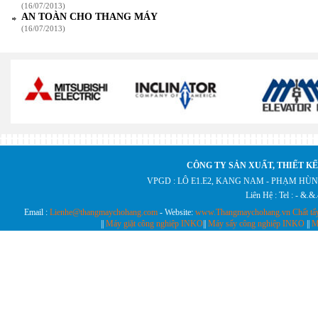
(16/07/2013)
AN TOÀN CHO THANG MÁY
(16/07/2013)
CÔNG TY SẢN XUẤT, THIẾT KẾ
VPGD : LÔ E1.E2, KANG NAM - PHẠM HÙN
Liên Hệ : Tel : - &.
Email :
Lienhe@thangmaychohang.com
- Website:
www.Thangmaychohang.vn
Chất tẩ
||
Máy giặt công nghiệp INKO
||
Máy sấy công nghiệp INKO
||
M