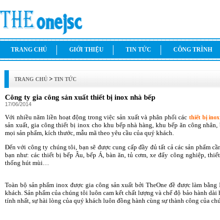
TRANG CHỦ
GIỚI THIỆU
TIN TỨC
CÔNG TRÌNH
>
TRANG CHỦ
TIN TỨC
Công ty gia công sản xuất thiết bị inox nhà bếp
17/06/2014
Với nhiều năm liền hoạt động trong việc sản xuất và phân phối các
thiết bị ino
sản xuất, gia công thiết bị inox cho khu bếp nhà hàng, khu bếp ăn công nhân, 
mọi sản phẩm, kích thước, mẫu mã theo yêu cầu của quý khách.
Đến với công ty chúng tôi, bạn sẽ được cung cấp đầy đủ tất cả các sản phẩm cầ
bạn như: các thiết bị bếp Âu, bếp Á, bàn ăn, tủ cơm, xe đẩy công nghiệp, thiết 
thống hút mùi…
Toàn bộ sản phẩm inox được gia công sản xuất bởi TheOne đề được làm bằng 
khách. Sản phẩm của chúng tôi luôn cam kết chất lượng và chế độ bảo hành dài
tính nhất, sự hài lòng của quý khách luôn đồng hành cùng sự thành công của chú